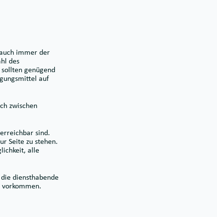
 auch immer der
hl des
e sollten genügend
igungsmittel auf
sch zwischen
erreichbar sind.
ur Seite zu stehen.
ichkeit, alle
 die diensthabende
er vorkommen.