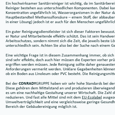
Ein hochwirksamer Sanitärreiniger ist wichtig, da im Sanitärber
Reiniger bestehen aus unterschiedlichen Komponenten. Dabei kan
Konzentration ungefährlich ist, Wasserorganismen in der Natur dag
Hauptbestandteil Methansulfonsäure – einem Stoff, der abbaubar 
in einer Lösung) jedoch ist er auch für den Menschen ungefährlic
Ein guter Reinigungsdienstleister ist sich dieser Faktoren bewuss
er Natur und Mitarbeitende effektiv schützt. Das ist sein Handwer
Arbeitsschutzes, sondern nimmt sich die Zeit, die jeweils beste 
unterschiedlich sein. Achten Sie also bei der Suche nach einem 
Eine wichtige Frage ist in diesem Zusammenhang immer, ob sich
sind sehr effektiv, doch auch hier müssen die Experten vorher p
ergriffen werden müssen. Jede Reinigung sollte daher genaueste
Anforderungen vermerkt werden. Unklare Gegebenheiten können b
ob ein Boden aus Linoleum oder PVC besteht. Die Reinigungsmit
Bei der
CONRADY
GRUPPE haben wir sehr hohe Standards bei der 
Diese gehören dem Mittelstand an und produzieren überwiegend i
es um eine nachhaltige Gestaltung unserer Wirtschaft. Die Zahl d
reduzieren. Und fast alle Mittel sind mit dem
EU-Ecolabel
ausgeze
Umweltverträglichkeit und eine vergleichsweise geringe Gesundh
Bereich der Gebäudereinigung möglich ist.