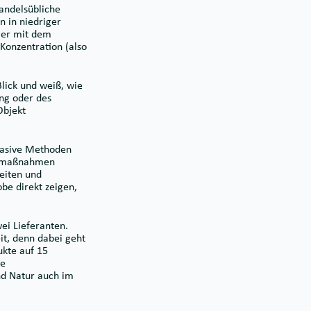
Handelsübliche
 in niedriger
iger mit dem
Konzentration (also
Blick und weiß, wie
ung oder des
Objekt
rasive Methoden
utzmaßnahmen
eiten und
be direkt zeigen,
ei Lieferanten.
it, denn dabei geht
ukte auf 15
re
nd Natur auch im