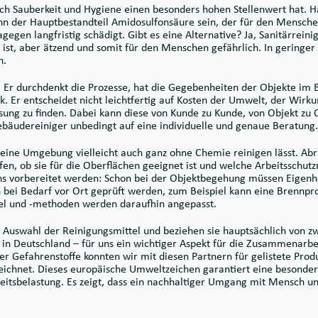
eich Sauberkeit und Hygiene einen besonders hohen Stellenwert hat. 
n der Hauptbestandteil Amidosulfonsäure sein, der für den Menschen
egen langfristig schädigt. Gibt es eine Alternative? Ja, Sanitärrein
ist, aber ätzend und somit für den Menschen gefährlich. In geringer 
h.
t. Er durchdenkt die Prozesse, hat die Gegebenheiten der Objekte im 
k. Er entscheidet nicht leichtfertig auf Kosten der Umwelt, der Wirk
Lösung zu finden. Dabei kann diese von Kunde zu Kunde, von Objekt zu 
Gebäudereiniger unbedingt auf eine individuelle und genaue Beratung.
 eine Umgebung vielleicht auch ganz ohne Chemie reinigen lässt. Ab
rüfen, ob sie für die Oberflächen geeignet ist und welche Arbeitssch
ns vorbereitet werden: Schon bei der Objektbegehung müssen Eigenh
ei Bedarf vor Ort geprüft werden, zum Beispiel kann eine Brennpro
tel und -methoden werden daraufhin angepasst.
Auswahl der Reinigungsmittel und beziehen sie hauptsächlich von zw
n Deutschland – für uns ein wichtiger Aspekt für die Zusammenarbe
er Gefahrenstoffe konnten wir mit diesen Partnern für gelistete Prod
ichnet. Dieses europäische Umweltzeichen garantiert eine besonde
eitsbelastung. Es zeigt, dass ein nachhaltiger Umgang mit Mensch u