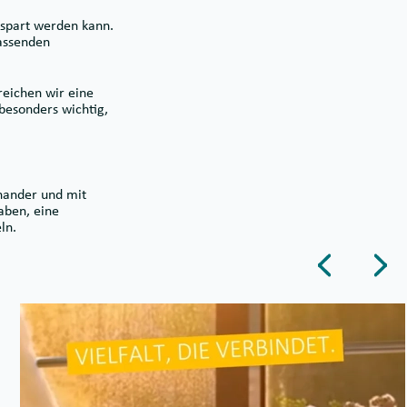
espart werden kann.
passenden
reichen wir eine
besonders wichtig,
inander und mit
aben, eine
ln.
Dieser Button
Die