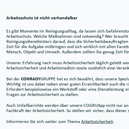
Arbeitsschutz ist nicht verhandelbar
Es gibt Momente im Reinigungsalltag, da lassen sich Gefahrens
Arbeitsschutz. Welche Maßnahmen sind notwendig? Wer braucht si
Reinigungsdienstleisters darauf, dass die Sicherheitsbeauftragten
Zeit für die Aufgabe mitbringen und sich wirklich mit allen Fac
Mensch, Objekt und Umwelt. Außerdem sollten Sie genug Zeit für 
Unserer Erfahrung nach muss Arbeitssicherheit täglich gelebt wer
Arbeitssicherheit und Arbeitsmedizin sowie zusätzlich eine Vera
Bei der
CONRADY
GRUPPE hat es sich bewährt, dass unsere Spezia
Wichtig ist uns dabei neben einer guten Erreichbarkeit auch die 
Erfordert beispielsweise ein Werkstoff oder eine Dienstleistung e
Fragen zur Arbeitssicherheit zu stellen.
Auch Unfallberichte werden über unsere COGRUApp nicht nur an 
Fachkraft der Arbeitssicherheit. So stellen wir sicher, dass die
Informieren Sie sich weiter zum Thema
Arbeitssicherheit
.