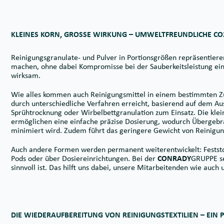
KLEINES KORN, GROSSE WIRKUNG – UMWELTFREUNDLICHE CO
Reinigungsgranulate- und Pulver in Portionsgrößen repräsentier
machen, ohne dabei Kompromisse bei der Sauberkeitsleistung ein
wirksam.
Wie alles kommen auch Reinigungsmittel in einem bestimmten Zust
durch unterschiedliche Verfahren erreicht, basierend auf dem 
Sprühtrocknung oder Wirbelbettgranulation zum Einsatz. Die klein
ermöglichen eine einfache präzise Dosierung, wodurch Übergebra
minimiert wird. Zudem führt das geringere Gewicht von Reinigun
Auch andere Formen werden permanent weiterentwickelt: Feststof
Pods oder über Dosiereinrichtungen. Bei der
CONRADY
GRUPPE se
sinnvoll ist. Das hilft uns dabei, unsere Mitarbeitenden wie auch
DIE WIEDERAUFBEREITUNG VON REINIGUNGSTEXTILIEN – EIN 