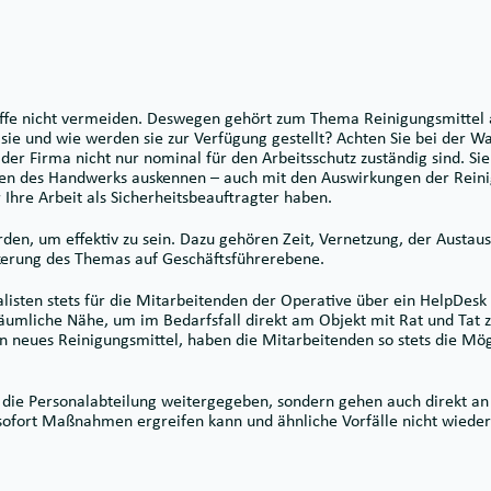
toffe nicht vermeiden. Deswegen gehört zum Thema Reinigungsmittel
e und wie werden sie zur Verfügung gestellt? Achten Sie bei der Wa
 der Firma nicht nur nominal für den Arbeitsschutz zuständig sind. Si
etten des Handwerks auskennen – auch mit den Auswirkungen der Rein
Ihre Arbeit als Sicherheitsbeauftragter haben.
den, um effektiv zu sein. Dazu gehören Zeit, Vernetzung, der Austau
nkerung des Themas auf Geschäftsführerebene.
listen stets für die Mitarbeitenden der Operative über ein HelpDesk 
räumliche Nähe, um im Bedarfsfall direkt am Objekt mit Rat und Tat z
in neues Reinigungsmittel, haben die Mitarbeitenden so stets die Mögl
die Personalabteilung weitergegeben, sondern gehen auch direkt an
ser sofort Maßnahmen ergreifen kann und ähnliche Vorfälle nicht wied