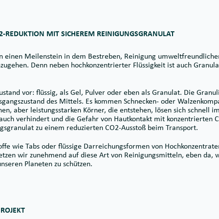
2-REDUKTION MIT SICHEREM REINIGUNGSGRANULAT
en einen Meilenstein in dem Bestreben, Reinigung umweltfreundlicher
zugehen. Denn neben hochkonzentrierter Flüssigkeit ist auch Granul
and vor: flüssig, als Gel, Pulver oder eben als Granulat. Die Granul
Ausgangszustand des Mittels. Es kommen Schnecken- oder Walzenkomp
en, aber leistungsstarken Körner, die entstehen, lösen sich schnell 
uch verhindert und die Gefahr von Hautkontakt mit konzentrierten 
gsgranulat zu einem reduzierten CO2-Ausstoß beim Transport.
fe wie Tabs oder flüssige Darreichungsformen von Hochkonzentraten
tzen wir zunehmend auf diese Art von Reinigungsmitteln, eben da, 
 unseren Planeten zu schützen.
PROJEKT