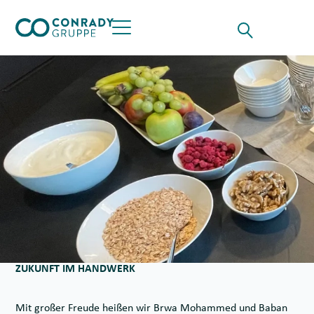
Skip to content
Suche für
Opens the Searchf
Button öffnet das Hauptmenü
ZUKUNFT IM HANDWERK
Mit großer Freude heißen wir Brwa Mohammed und Baban