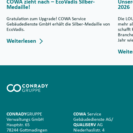
COWA zieht nach – EcoVadis Silber-
Unser
Medaille!
2026
Gratulation zum Upgrade! COWA Service
Die LOU
Gebäudedienste GmbH erhält die Silber-Medaille von
mehr al
EcoVadis.
schafft
Branche
Weiterlesen
Jahr wi
Weite
CONRADY
GRUPPE
COWA
Service
Verwaltungs GmbH
Gebäudedienste AG/
Hauptstr. 65
QUALISERV
AG
78244 Gottmadingen
Niederhaslistr. 4