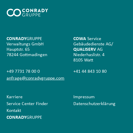
CONRADY
GRUPPE
COWA
Service
Verwaltungs GmbH
Gebäudedienste AG/
Hauptstr. 65
QUALISERV
AG
78244 Gottmadingen
Niederhaslistr. 4
8105 Watt
+49 7731 78 00 0
+41 44 843 10 80
anfrage@conradygruppe.com
Karriere
Impressum
Service Center Finder
Datenschutz­erklärung
Kontakt
CONRADY
GRUPPE