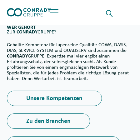
Skip to content
Suche für
Opens the Searchf
Button öffnet das Hauptmenü
WER GEHÖRT
ZUR
CONRADY
GRUPPE?
Geballte Kompetenz für lupenreine Qualität: COWA, DASIS,
DIAS, SERVICE-SYSTEM und QUALISERV sind zusammen die
CONRADY
GRUPPE. Expertise mal vier ergibt einen
Erfahrungsschatz, der seinesgleichen sucht. Als Kunde
profitieren Sie von einem engmaschigen Netzwerk von
Spezialisten, die für jedes Problem die richtige Lösung parat
haben. Denn Wertarbeit ist Teamarbeit.
Unsere Kompetenzen
Zu den Branchen