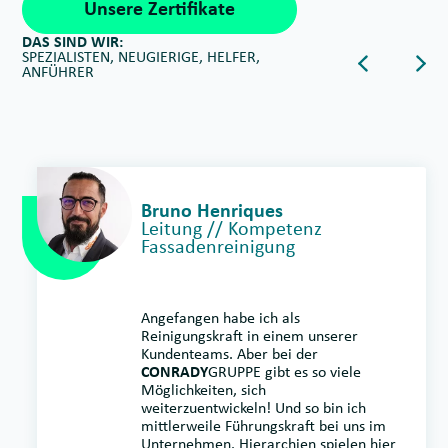
Unsere Zertifikate
DAS SIND WIR:
SPEZIALISTEN, NEUGIERIGE, HELFER,
Dieser Butto
Die
ANFÜHRER
Bruno Henriques
Leitung // Kompetenz
Fassadenreinigung
Angefangen habe ich als
Reinigungskraft in einem unserer
Kundenteams. Aber bei der
CONRADY
GRUPPE gibt es so viele
Möglichkeiten, sich
weiterzuentwickeln! Und so bin ich
mittlerweile Führungskraft bei uns im
Unternehmen. Hierarchien spielen hier