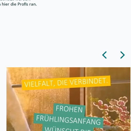
hier die Profis ran.
Dieser Button
Die