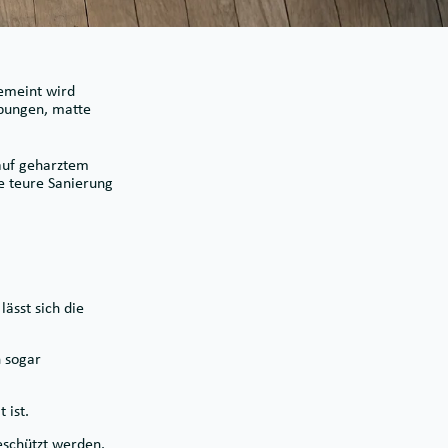
gemeint wird
rbungen, matte
auf geharztem
ne teure Sanierung
ässt sich die
n sogar
 ist.
eschützt werden.