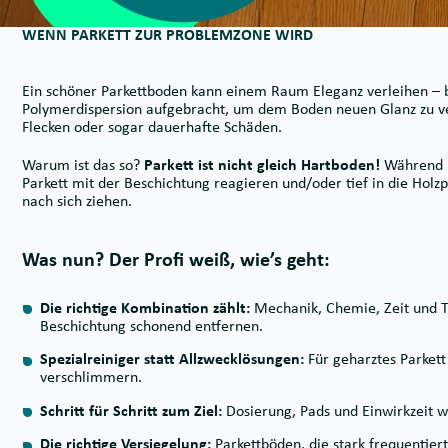
WENN PARKETT ZUR PROBLEMZONE WIRD
Ein schöner Parkettboden kann einem Raum Eleganz verleihen – bi
Polymerdispersion aufgebracht, um dem Boden neuen Glanz zu verl
Flecken oder sogar dauerhafte Schäden.
Warum ist das so?
Parkett ist nicht gleich Hartboden!
Während P
Parkett mit der Beschichtung reagieren und/oder tief in die Holz
nach sich ziehen.
Was nun? Der Profi weiß, wie’s geht:
Die richtige Kombination zählt:
Mechanik, Chemie, Zeit und T
Beschichtung schonend entfernen.
Spezialreiniger statt Allzwecklösungen:
Für geharztes Parkett
verschlimmern.
Schritt für Schritt zum Ziel:
Dosierung, Pads und Einwirkzeit wer
Die richtige Versiegelung:
Parkettböden, die stark frequentier