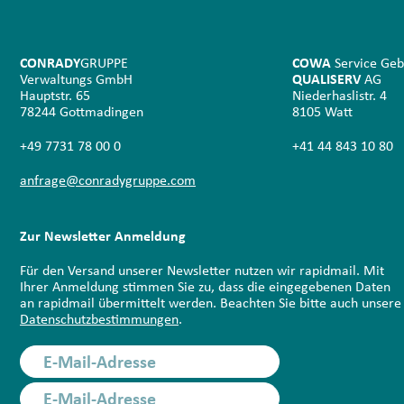
CONRADY
GRUPPE
COWA
Service Geb
Verwaltungs GmbH
QUALISERV
AG
Hauptstr. 65
Niederhaslistr. 4
78244 Gottmadingen
8105 Watt
+49 7731 78 00 0
+41 44 843 10 80
anfrage@conradygruppe.com
Zur Newsletter Anmeldung
Für den Versand unserer Newsletter nutzen wir rapidmail. Mit
Ihrer Anmeldung stimmen Sie zu, dass die eingegebenen Daten
an rapidmail übermittelt werden. Beachten Sie bitte auch unsere
Datenschutzbestimmungen
.
E-Mail-Adresse
E-Mail-Adresse
Anmelden