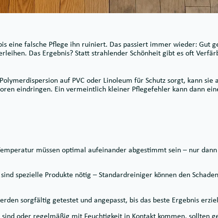
s eine falsche Pflege ihn ruiniert. Das passiert immer wieder: Gut 
eihen. Das Ergebnis? Statt strahlender Schönheit gibt es oft Verfä
olymerdispersion auf PVC oder Linoleum für Schutz sorgt, kann sie 
poren eindringen. Ein vermeintlich kleiner Pflegefehler kann dann ei
emperatur müssen optimal aufeinander abgestimmt sein – nur dann l
 sind spezielle Produkte nötig – Standardreiniger können den Schade
den sorgfältig getestet und angepasst, bis das beste Ergebnis erzielt
t sind oder regelmäßig mit Feuchtigkeit in Kontakt kommen, sollten g