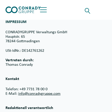
Skip to content
Suche für
Opens the Searchf
Button öffnet das Hauptmenü
IMPRESSUM
CONRADYGRUPPE Verwaltungs GmbH
Hauptstr. 65
78244 Gottmadingen
USt-IdNr.: DE142761262
Vertreten durch:
Thomas Conrady
Kontakt
Telefon: +49 7731 78 00 0
E-Mail:
info@conradygruppe.com
Redaktionell verantwortlich