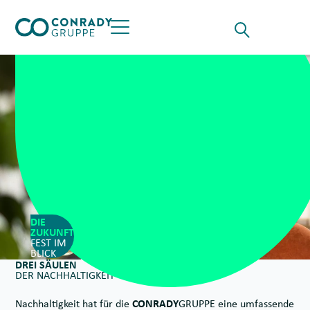
Skip to content
Suche für
Opens the Searchf
Button öffnet das Hauptmenü
DIE
ZUKUNFT
FEST IM
BLICK
DREI SÄULEN
DER NACHHALTIGKEIT
Nachhaltigkeit hat für die
CONRADY
GRUPPE eine umfassende