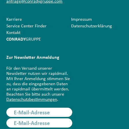
anfrage@conradygruppe.com
Karriere
Impressum
Service Center Finder
Datenschutz­erklärung
Kontakt
CONRADY
GRUPPE
Zur Newsletter Anmeldung
Für den Versand unserer
Newsletter nutzen wir rapidmail.
Mit Ihrer Anmeldung stimmen Sie
zu, dass die eingegebenen Daten
an rapidmail übermittelt werden.
Beachten Sie bitte auch unsere
Datenschutzbestimmungen
.
E-Mail-Adresse
E-Mail-Adresse
Anmelden