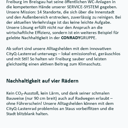
Freiburg im Breisgau hat seine öffentlichen WC-Anlagen in
die kompetenten Hände unserer SERVICE-SYSTEM gegeben.
Unsere Mission: 14 Standorte, die sich über die Innenstadt
und den Außenbereich erstrecken, zuverlässig zu reinigen. Bei
der aktuellen Verkehrslage ist das keine leichte Aufgabe.
Unsere Lösung erfüllt nicht nur den Anspruch an die
wirtschaftliche Effizienz, sondern ist ein weiteres Beispiel für
gelebte Nachhaltigkeit in der
CONRADY
GRUPPE.
Ab sofort sind unsere Alltagshelden mit dem innovativen
CityQ-Lastenrad unterwegs – lokal emissionsfrei, geräuschlos
und mit Stil! So halten wir Freiburg sauber und leisten
gleichzeitig einen aktiven Beitrag zum Klimaschutz.
Nachhaltigkeit auf vier Rädern
Kein CO₂-Ausstoß, kein Lärm, und dank seiner schmalen
Bauweise (nur 90 cm breit) auch auf Radwegen erlaubt –
ohne Führerschein! Unsere Alltagshelden können mit dem
CityQ-Lastenrad problemlos an Staus vorbeiflitzen und die
Stadt blitzblank halten.