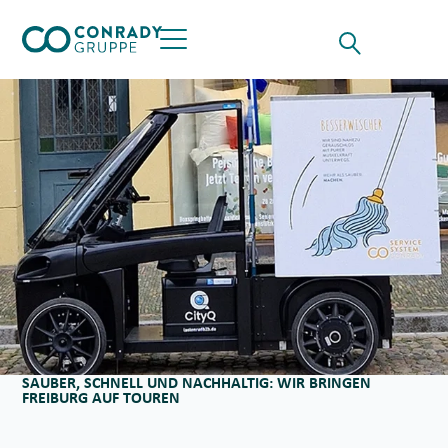
Skip to content
Suche für
Opens the Searchf
Button öffnet das Hauptmenü
SAUBER, SCHNELL UND NACHHALTIG: WIR BRINGEN
FREIBURG AUF TOUREN