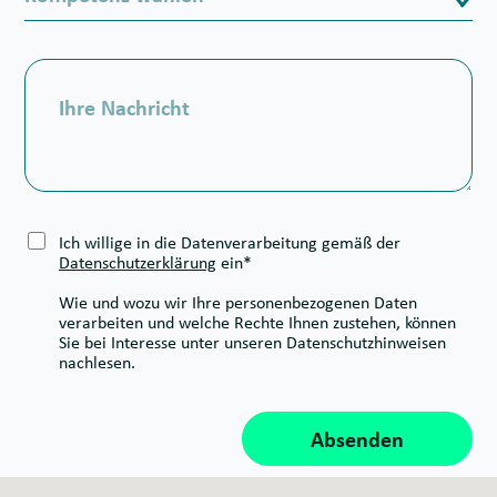
o
u
m
f
p
n
I
e
u
h
t
m
r
e
m
e
n
e
N
z
r
a
*
c
*
h
r
D
Ich willige in die Datenverarbeitung gemäß der
i
a
Datenschutzerklärung
ein*
c
t
h
e
Wie und wozu wir Ihre personenbezogenen Daten
t
n
verarbeiten und welche Rechte Ihnen zustehen, können
.
s
Sie bei Interesse unter unseren Datenschutzhinweisen
.
c
nachlesen.
.
h
u
t
Absenden
z
*