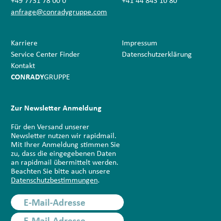
+49 7731 78 00 0
+41 44 843 10 80
anfrage@conradygruppe.com
Karriere
Impressum
Service Center Finder
Datenschutz­erklärung
Kontakt
CONRADY
GRUPPE
Zur Newsletter Anmeldung
Für den Versand unserer
Newsletter nutzen wir rapidmail.
Mit Ihrer Anmeldung stimmen Sie
zu, dass die eingegebenen Daten
an rapidmail übermittelt werden.
Beachten Sie bitte auch unsere
Datenschutzbestimmungen
.
E-Mail-Adresse
E-Mail-Adresse
Anmelden