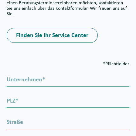
einen Beratungstermin vereinbaren möchten, kontaktieren
Sie uns einfach über das Kontaktformular. Wir freuen uns auf
Sie.
Finden Sie Ihr Service Center
*Pflichtfelder
U
n
t
e
P
r
L
n
Z
e
*
h
S
m
t
e
r
n