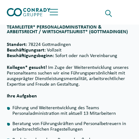
Skip to content
Suche für
Opens the Searchf
Button öffnet das Hauptmenü
TEAMLEITER* PERSONALADMINISTRATION &
ARBEITSRECHT / WIRTSCHAFTSJURIST* (GOTTMADINGEN)
Standort:
78224 Gottmadingen
Beschäftigungsart:
Vollzeit
Beschäftigungsbeginn:
Sofort oder nach Vereinbarung
Kollegen* gesucht!
Im Zuge der Weiterentwicklung unseres
Personalteams suchen wir eine Führungspersönlichkeit mit
ausgeprägter Dienstleistungsmentalität, arbeitsrechtlicher
Expertise und Freude an Gestaltung.
Ihre Aufgaben
Führung und Weiterentwicklung des Teams
Personaladministration mit aktuell 13 Mitarbeitern
Beratung von Führungskräften und Personalbetreuern in
arbeitsrechtlichen Fragestellungen